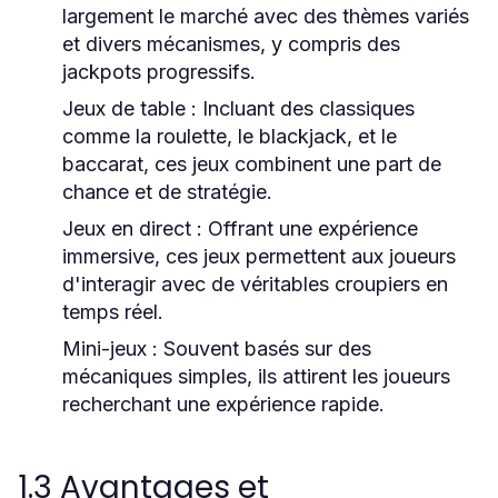
largement le marché avec des thèmes variés
et divers mécanismes, y compris des
jackpots progressifs.
Jeux de table :
Incluant des classiques
comme la roulette, le blackjack, et le
baccarat, ces jeux combinent une part de
chance et de stratégie.
Jeux en direct :
Offrant une expérience
immersive, ces jeux permettent aux joueurs
d'interagir avec de véritables croupiers en
temps réel.
Mini-jeux :
Souvent basés sur des
mécaniques simples, ils attirent les joueurs
recherchant une expérience rapide.
1.3 Avantages et