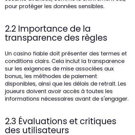
pour protéger les données sensibles.
2.2 Importance de la
transparence des règles
Un casino fiable doit présenter des termes et
conditions clairs. Cela inclut la transparence
sur les exigences de mise associées aux
bonus, les méthodes de paiement
disponibles, ainsi que les délais de retrait. Les
joueurs doivent avoir accès à toutes les
informations nécessaires avant de s'engager.
2.3 Évaluations et critiques
des utilisateurs