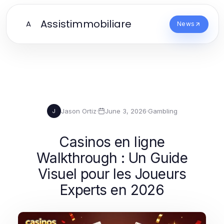
Assistimmobiliare
A
News
Jason Ortiz
·
June 3, 2026
·
Gambling
J
Casinos en ligne
Walkthrough : Un Guide
Visuel pour les Joueurs
Experts en 2026