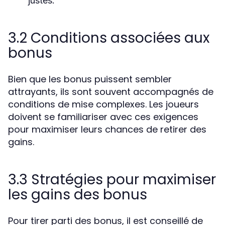
justes.
3.2 Conditions associées aux
bonus
Bien que les bonus puissent sembler
attrayants, ils sont souvent accompagnés de
conditions de mise complexes. Les joueurs
doivent se familiariser avec ces exigences
pour maximiser leurs chances de retirer des
gains.
3.3 Stratégies pour maximiser
les gains des bonus
Pour tirer parti des bonus, il est conseillé de