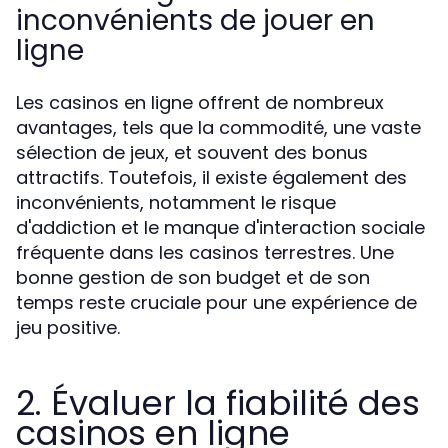
inconvénients de jouer en
ligne
Les casinos en ligne offrent de nombreux
avantages, tels que la commodité, une vaste
sélection de jeux, et souvent des bonus
attractifs. Toutefois, il existe également des
inconvénients, notamment le risque
d'addiction et le manque d'interaction sociale
fréquente dans les casinos terrestres. Une
bonne gestion de son budget et de son
temps reste cruciale pour une expérience de
jeu positive.
2. Évaluer la fiabilité des
casinos en ligne