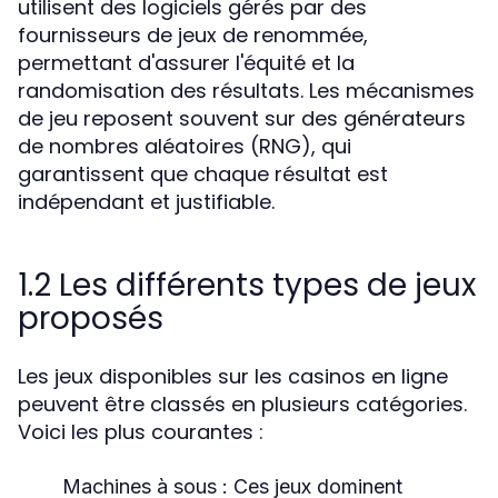
utilisent des logiciels gérés par des
fournisseurs de jeux de renommée,
permettant d'assurer l'équité et la
randomisation des résultats. Les mécanismes
de jeu reposent souvent sur des générateurs
de nombres aléatoires (RNG), qui
garantissent que chaque résultat est
indépendant et justifiable.
1.2 Les différents types de jeux
proposés
Les jeux disponibles sur les casinos en ligne
peuvent être classés en plusieurs catégories.
Voici les plus courantes :
Machines à sous :
Ces jeux dominent