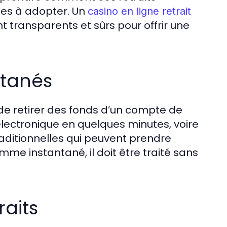
ques à adopter. Un
casino en ligne retrait
 transparents et sûrs pour offrir une
ntanés
 de retirer des fonds d’un compte de
lectronique en quelques minutes, voire
aditionnelles qui peuvent prendre
omme instantané, il doit être traité sans
aits