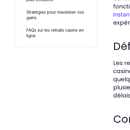
fonct
Stratégies pour maximiser vos
insta
gains
expér
FAQs sur les retraits casino en
ligne
Déf
Les r
casin
quelq
plusie
délai
Co