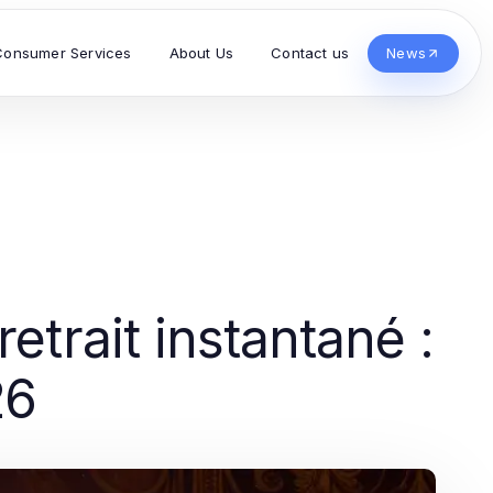
Consumer Services
About Us
Contact us
News
retrait instantané :
26