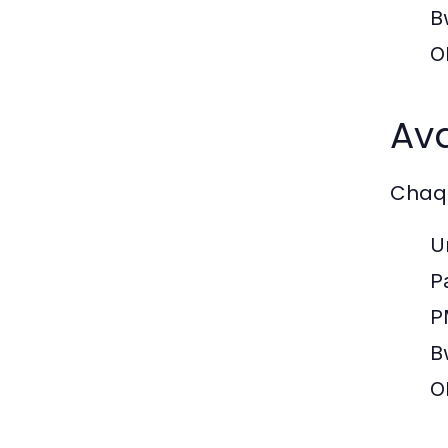
B
O
Av
Chaqu
U
P
P
B
O