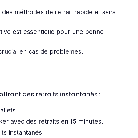
t des méthodes de retrait rapide et sans
uitive est essentielle pour une bonne
 crucial en cas de problèmes.
ffrant des retraits instantanés :
llets.
er avec des retraits en 15 minutes.
its instantanés.