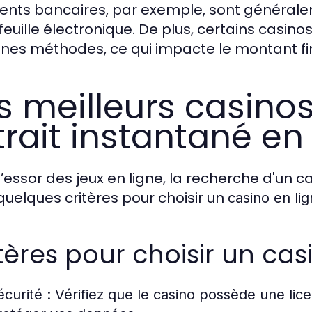
ents bancaires, par exemple, sont généraleme
feuille électronique. De plus, certains casino
ines méthodes, ce qui impacte le montant fi
s meilleurs casino
trait instantané en
l’essor des jeux en ligne, la recherche d'un c
 quelques critères pour choisir un
casino en lig
tères pour choisir un cas
écurité :
Vérifiez que le casino possède une lice