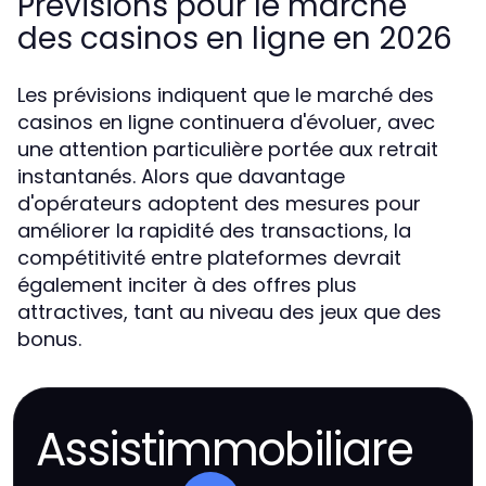
Prévisions pour le marché
des casinos en ligne en 2026
Les prévisions indiquent que le marché des
casinos en ligne continuera d'évoluer, avec
une attention particulière portée aux retrait
instantanés. Alors que davantage
d'opérateurs adoptent des mesures pour
améliorer la rapidité des transactions, la
compétitivité entre plateformes devrait
également inciter à des offres plus
attractives, tant au niveau des jeux que des
bonus.
Assistimmobiliare