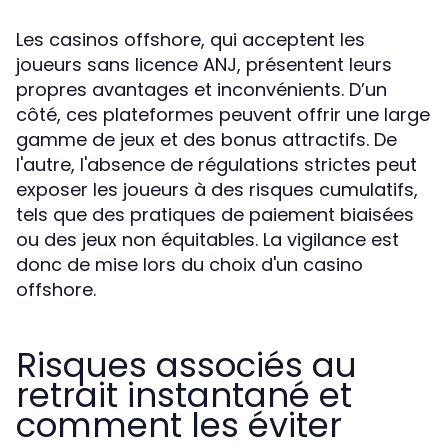
Les casinos offshore, qui acceptent les
joueurs sans licence ANJ, présentent leurs
propres avantages et inconvénients. D’un
côté, ces plateformes peuvent offrir une large
gamme de jeux et des bonus attractifs. De
l'autre, l'absence de régulations strictes peut
exposer les joueurs à des risques cumulatifs,
tels que des pratiques de paiement biaisées
ou des jeux non équitables. La vigilance est
donc de mise lors du choix d'un casino
offshore.
Risques associés au
retrait instantané et
comment les éviter