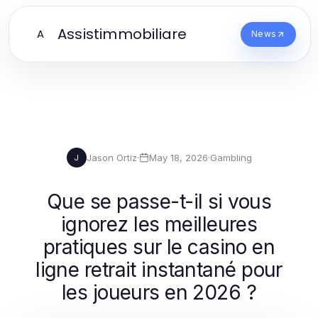
Assistimmobiliare
A
News
Jason Ortiz
·
May 18, 2026
·
Gambling
J
Que se passe-t-il si vous
ignorez les meilleures
pratiques sur le casino en
ligne retrait instantané pour
les joueurs en 2026 ?