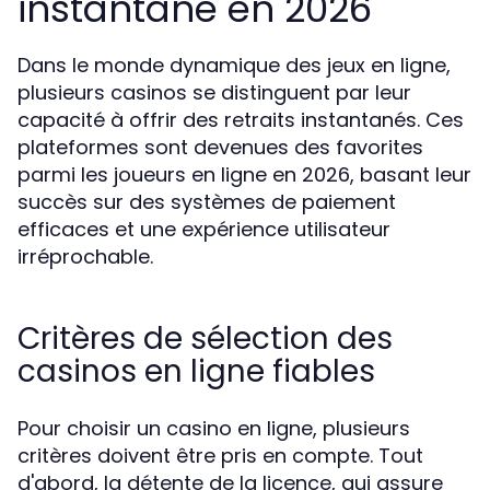
instantané en 2026
Dans le monde dynamique des jeux en ligne,
plusieurs casinos se distinguent par leur
capacité à offrir des retraits instantanés. Ces
plateformes sont devenues des favorites
parmi les joueurs en ligne en 2026, basant leur
succès sur des systèmes de paiement
efficaces et une expérience utilisateur
irréprochable.
Critères de sélection des
casinos en ligne fiables
Pour choisir un casino en ligne, plusieurs
critères doivent être pris en compte. Tout
d'abord, la détente de la licence, qui assure