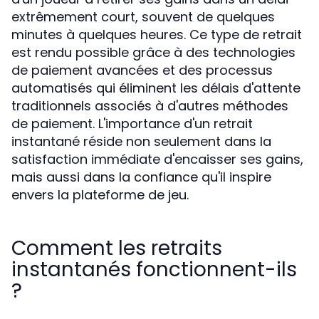
extrêmement court, souvent de quelques
minutes à quelques heures. Ce type de retrait
est rendu possible grâce à des technologies
de paiement avancées et des processus
automatisés qui éliminent les délais d'attente
traditionnels associés à d'autres méthodes
de paiement. L'importance d'un retrait
instantané réside non seulement dans la
satisfaction immédiate d'encaisser ses gains,
mais aussi dans la confiance qu'il inspire
envers la plateforme de jeu.
Comment les retraits
instantanés fonctionnent-ils
?