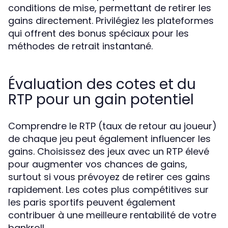
conditions de mise, permettant de retirer les
gains directement. Privilégiez les plateformes
qui offrent des bonus spéciaux pour les
méthodes de retrait instantané.
Évaluation des cotes et du
RTP pour un gain potentiel
Comprendre le RTP (taux de retour au joueur)
de chaque jeu peut également influencer les
gains. Choisissez des jeux avec un RTP élevé
pour augmenter vos chances de gains,
surtout si vous prévoyez de retirer ces gains
rapidement. Les cotes plus compétitives sur
les paris sportifs peuvent également
contribuer à une meilleure rentabilité de votre
bankroll.