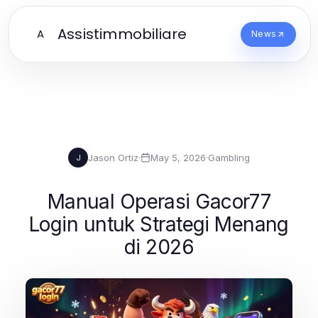
Assistimmobiliare
A
News
Jason Ortiz
·
May 5, 2026
·
Gambling
J
Manual Operasi Gacor77
Login untuk Strategi Menang
di 2026