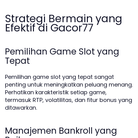
Strategi Bermain yang
Efektif di Gacor77
Pemilihan Game Slot yang
Tepat
Pemilihan game slot yang tepat sangat
penting untuk meningkatkan peluang menang.
Perhatikan karakteristik setiap game,
termasuk RTP, volatilitas, dan fitur bonus yang
ditawarkan.
Manajemen Bankroll yang