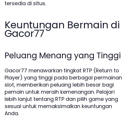
tersedia di situs.
Keuntungan Bermain di
Gacor77
Peluang Menang yang Tinggi
Gacor77 menawarkan tingkat RTP (Return to
Player) yang tinggi pada berbagai permainan
slot, memberikan peluang lebih besar bagi
pemain untuk meraih kemenangan. Pelajari
lebih lanjut tentang RTP dan pilih game yang
sesuai untuk memaksimalkan keuntungan
Anda.