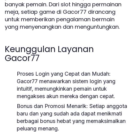
banyak pemain. Dari slot hingga permainan
meja, setiap game di Gacor77 dirancang
untuk memberikan pengalaman bermain
yang menyenangkan dan menguntungkan.
Keunggulan Layanan
Gacor77
Proses Login yang Cepat dan Mudah:
Gacor77 menawarkan sistem login yang
intuitif, memungkinkan pemain untuk
mengakses akun mereka dengan cepat.
Bonus dan Promosi Menarik:
Setiap anggota
baru dan yang sudah ada dapat menikmati
berbagai bonus hebat yang memaksimalkan
peluang menang.