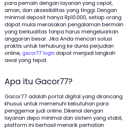
para pemain dengan layanan yang cepat,
aman, dan aksesibilitas yang tinggi. Dengan
minimal deposit hanya Rp10.000, setiap orang
dapat mulai merasakan pengalaman bermain
yang berkualitas tanpa harus mengeluarkan
anggaran besar. Jika Anda mencari solusi
praktis untuk terhubung ke dunia perjudian
online,
dapat menjadi langkah
gacor77 login
awal yang tepat.
Apa itu Gacor77?
Gacor77 adalah portal digital yang dirancang
khusus untuk memenuhi kebutuhan para
penggemar judi online. Dikenal dengan
layanan depo minimal dan sistem yang stabil,
platform ini berhasil menarik perhatian