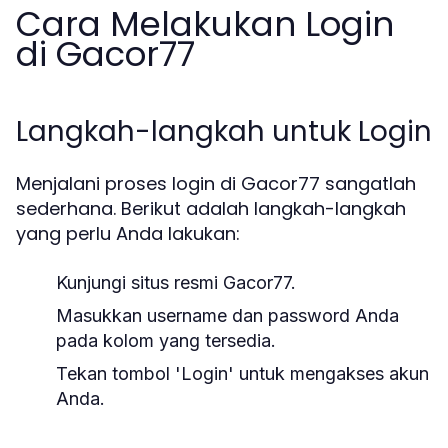
Cara Melakukan Login
di Gacor77
Langkah-langkah untuk Login
Menjalani proses login di Gacor77 sangatlah
sederhana. Berikut adalah langkah-langkah
yang perlu Anda lakukan:
Kunjungi situs resmi Gacor77.
Masukkan username dan password Anda
pada kolom yang tersedia.
Tekan tombol 'Login' untuk mengakses akun
Anda.