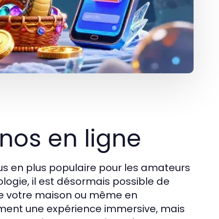
nos en ligne
s en plus populaire pour les amateurs
logie, il est désormais possible de
t de votre maison ou même en
ment une expérience immersive, mais