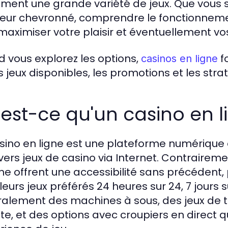
ment une grande variété de jeux. Que vous s
ur chevronné, comprendre le fonctionnement
maximiser votre plaisir et éventuellement vo
 vous explorez les options,
f
casinos en ligne
es jeux disponibles, les promotions et les str
est-ce qu'un casino en l
sino en ligne est une plateforme numérique q
ivers jeux de casino via Internet. Contrairem
gne offrent une accessibilité sans précédent
leurs jeux préférés 24 heures sur 24, 7 jours s
alement des machines à sous, des jeux de tab
tte, et des options avec croupiers en direct 