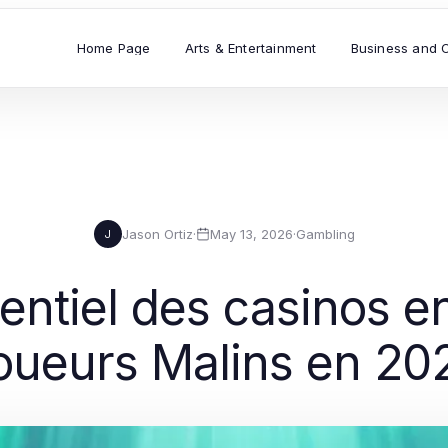
Home Page
Arts & Entertainment
Business and 
Jason Ortiz
·
May 13, 2026
·
Gambling
J
ntiel des casinos en
oueurs Malins en 20