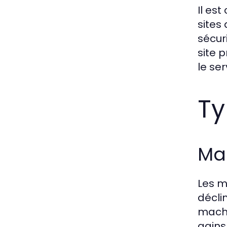
Il est
sites
sécur
site 
le ser
Ty
Mac
Les m
décli
machi
gains