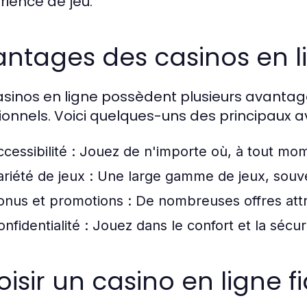
rience de jeu.
ntages des casinos en l
asinos en ligne possèdent plusieurs avanta
tionnels. Voici quelques-uns des principaux 
cessibilité :
Jouez de n'importe où, à tout mo
ariété de jeux :
Une large gamme de jeux, souve
onus et promotions :
De nombreuses offres attra
nfidentialité :
Jouez dans le confort et la sécu
isir un casino en ligne f