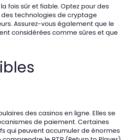
 la fois sûr et fiable. Optez pour des
ent des technologies de cryptage
oueurs. Assurez-vous également que le
nt considérées comme sûres et que
ibles
ulaires des casinos en ligne. Elles se
 mécanismes de paiement. Certaines
qui peuvent accumuler de énormes
fs
 de comprendre le
(Return to Player)
RTP