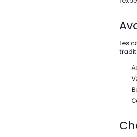
l'expé
Ava
Les c
tradi
Ac
V
B
Co
Cho