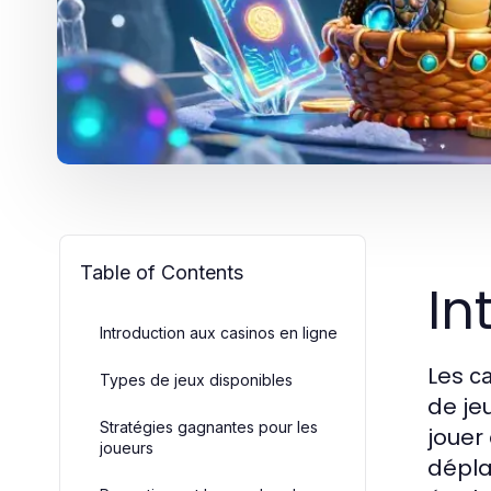
Table of Contents
In
Introduction aux casinos en ligne
Les
ca
Types de jeux disponibles
de je
Stratégies gagnantes pour les
jouer
joueurs
dépla