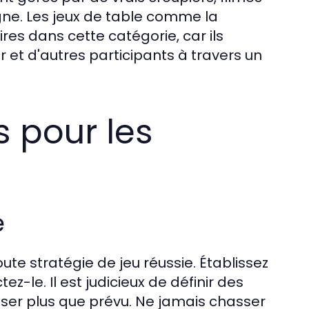
igne. Les jeux de table comme la
ires dans cette catégorie, car ils
r et d'autres participants à travers un
 pour les
e
ute stratégie de jeu réussie. Établissez
le. Il est judicieux de définir des
nser plus que prévu. Ne jamais chasser