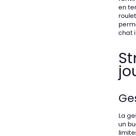
en te
roule
perme
chat 
St
jo
Ges
La ge
un bu
limit