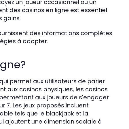
oyez un joueur occasionnel ou un
 des casinos en ligne est essentiel
s gains.
ournissent des informations complètes
atégies à adopter.
igne?
ui permet aux utilisateurs de parier
ent aux casinos physiques, les casinos
, permettant aux joueurs de s'engager
ur 7. Les jeux proposés incluent
le tels que le blackjack et la
qui ajoutent une dimension sociale à