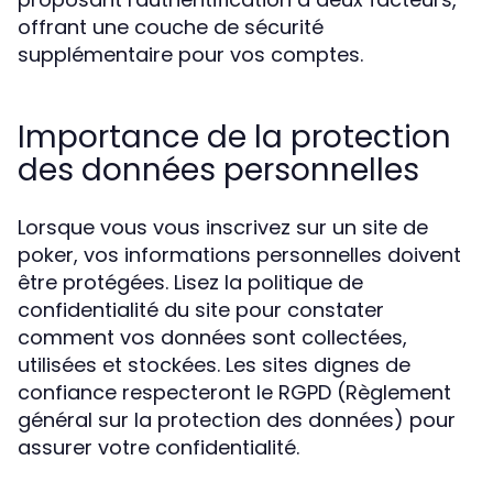
offrant une couche de sécurité
supplémentaire pour vos comptes.
Importance de la protection
des données personnelles
Lorsque vous vous inscrivez sur un site de
poker, vos informations personnelles doivent
être protégées. Lisez la politique de
confidentialité du site pour constater
comment vos données sont collectées,
utilisées et stockées. Les sites dignes de
confiance respecteront le RGPD (Règlement
général sur la protection des données) pour
assurer votre confidentialité.