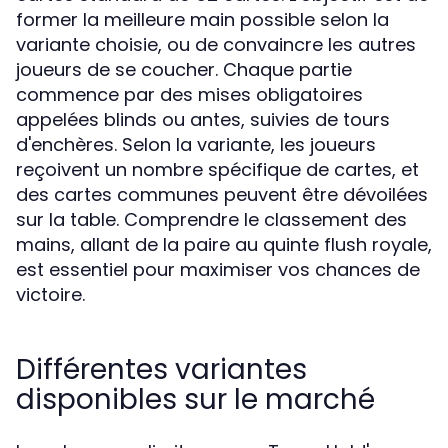
former la meilleure main possible selon la
variante choisie, ou de convaincre les autres
joueurs de se coucher. Chaque partie
commence par des mises obligatoires
appelées blinds ou antes, suivies de tours
d'enchères. Selon la variante, les joueurs
reçoivent un nombre spécifique de cartes, et
des cartes communes peuvent être dévoilées
sur la table. Comprendre le classement des
mains, allant de la paire au quinte flush royale,
est essentiel pour maximiser vos chances de
victoire.
Différentes variantes
disponibles sur le marché