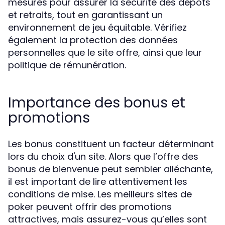
mesures pour assurer la sécurité des dépôts
et retraits, tout en garantissant un
environnement de jeu équitable. Vérifiez
également la protection des données
personnelles que le site offre, ainsi que leur
politique de rémunération.
Importance des bonus et
promotions
Les bonus constituent un facteur déterminant
lors du choix d'un site. Alors que l’offre des
bonus de bienvenue peut sembler alléchante,
il est important de lire attentivement les
conditions de mise. Les meilleurs sites de
poker peuvent offrir des promotions
attractives, mais assurez-vous qu’elles sont