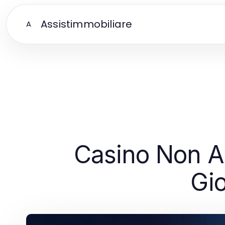
Assistimmobiliare
A
Casino Non AA
Gio