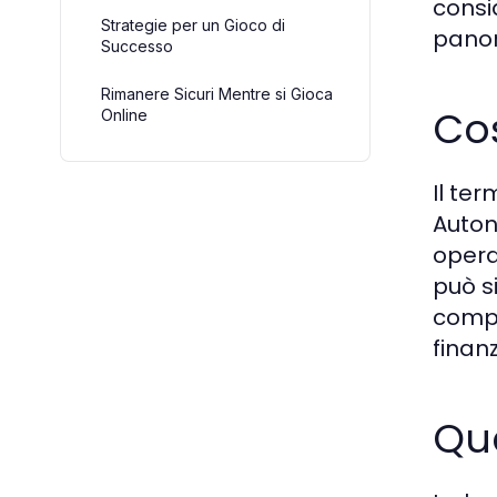
consi
Strategie per un Gioco di
panor
Successo
Rimanere Sicuri Mentre si Gioca
Cos
Online
Il te
Auton
opera
può s
compo
finanz
Qu