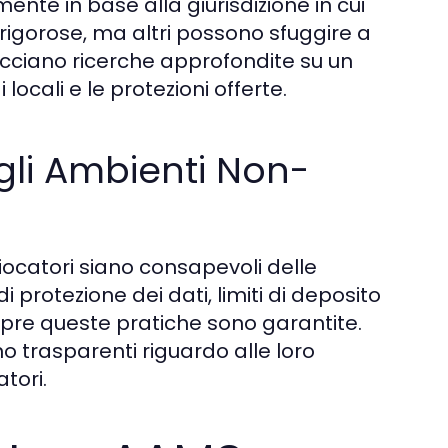
nte in base alla giurisdizione in cui
 rigorose, ma altri possono sfuggire a
facciano ricerche approfondite su un
ocali e le protezioni offerte.
egli Ambienti Non-
ocatori siano consapevoli delle
i protezione dei dati, limiti di deposito
pre queste pratiche sono garantite.
o trasparenti riguardo alle loro
atori.