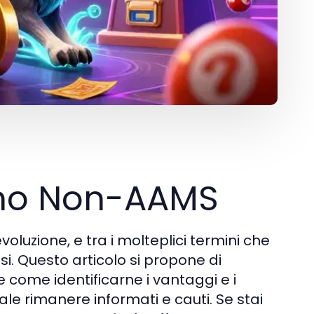
ino Non-AAMS
oluzione, e tra i molteplici termini che
si. Questo articolo si propone di
 come identificarne i vantaggi e i
ale rimanere informati e cauti. Se stai