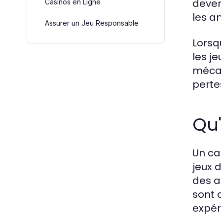
deven
Casinos en Ligne
les a
Assurer un Jeu Responsable
Lorsq
les j
mécan
perte
Qu'
Un ca
jeux 
des a
sont 
expér