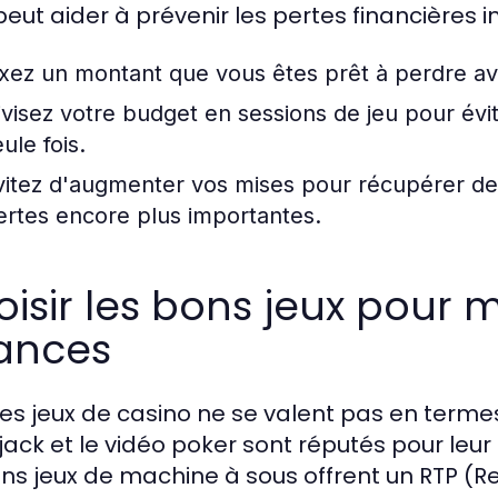
 peut aider à prévenir les pertes financières 
ixez un montant que vous êtes prêt à perdre a
ivisez votre budget en sessions de jeu pour évi
ule fois.
vitez d'augmenter vos mises pour récupérer des
ertes encore plus importantes.
isir les bons jeux pour 
ances
les jeux de casino ne se valent pas en terme
jack et le vidéo poker sont réputés pour leur
ins jeux de machine à sous offrent un RTP (Ret