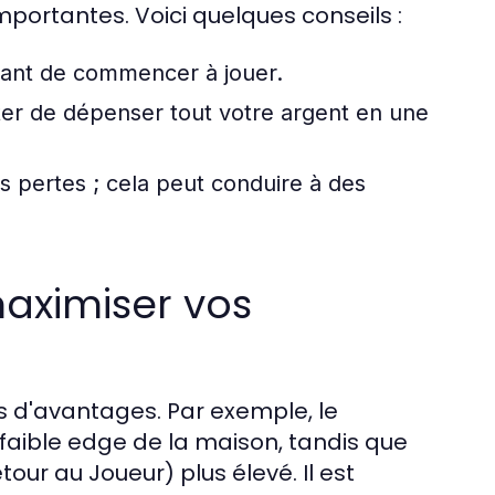
importantes. Voici quelques conseils :
vant de commencer à jouer.
ter de dépenser tout votre argent en une
 pertes ; cela peut conduire à des
maximiser vos
s d'avantages. Par exemple, le
 faible edge de la maison, tandis que
our au Joueur) plus élevé. Il est