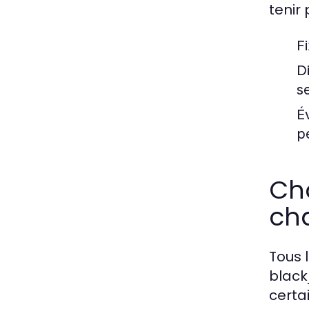
tenir
F
D
se
É
p
Cho
ch
Tous 
black
certa