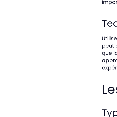
impor
Tec
Utili
peut 
que l
appro
expér
Le
Typ