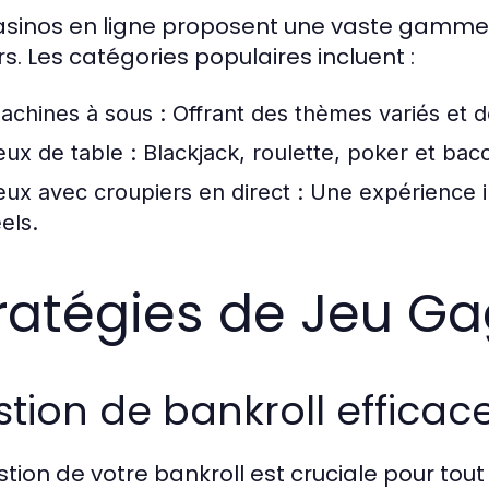
asinos en ligne proposent une vaste gamme de
rs. Les catégories populaires incluent :
achines à sous :
Offrant des thèmes variés et d
eux de table :
Blackjack, roulette, poker et ba
eux avec croupiers en direct :
Une expérience i
els.
ratégies de Jeu G
tion de bankroll efficac
tion de votre bankroll est cruciale pour tout 