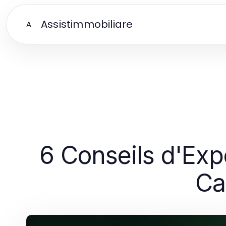
Assistimmobiliare
A
6 Conseils d'Exp
Ca