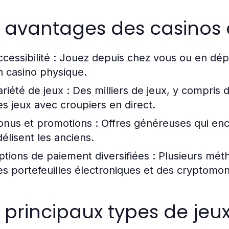
 avantages des casinos 
cessibilité :
Jouez depuis chez vous ou en dépl
n casino physique.
ariété de jeux :
Des milliers de jeux, y compris 
es jeux avec croupiers en direct.
onus et promotions :
Offres généreuses qui enc
délisent les anciens.
ptions de paiement diversifiées :
Plusieurs méth
es portefeuilles électroniques et des cryptomon
 principaux types de jeu