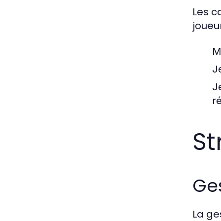
Les c
joueu
M
J
J
ré
St
Ges
La ges