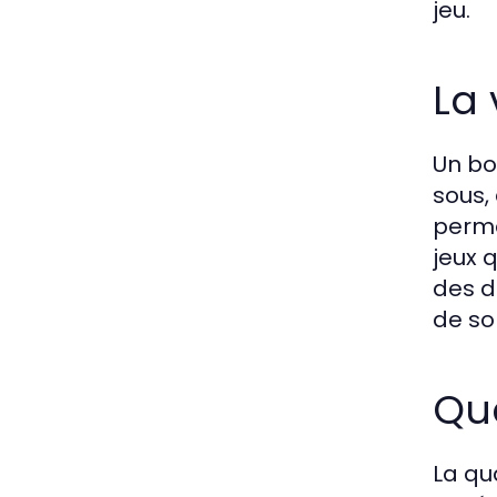
jeu.
La 
Un bo
sous, 
perme
jeux 
des d
de so
Qu
La qu