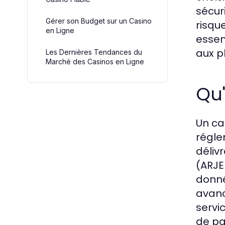
sécur
Gérer son Budget sur un Casino
risqu
en Ligne
essen
aux p
Les Dernières Tendances du
Marché des Casinos en Ligne
Qu'
Un ca
régle
déliv
(ARJE
donné
avanc
servi
de pa