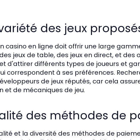
variété des jeux proposé
n casino en ligne doit offrir une large ga
des jeux de table, des jeux en direct, et des o
t d'attirer différents types de joueurs et ga
qui correspondent à ses préférences. Recher
éveloppeurs de jeux réputés, car cela assur
n et de mécaniques de jeu.
alité des méthodes de 
alité et la diversité des méthodes de paieme