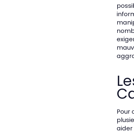
possib
infor
manip
nombr
exige
mauva
aggra
Le
Ca
Pour c
plusi
aider