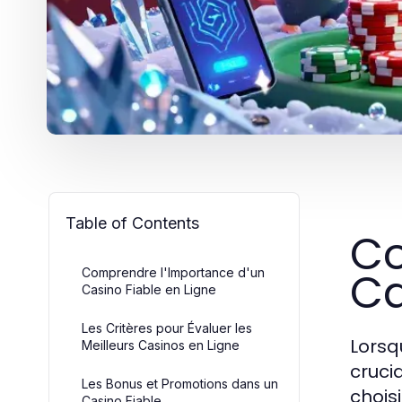
Table of Contents
Co
Ca
Comprendre l'Importance d'un
Casino Fiable en Ligne
Les Critères pour Évaluer les
Lorsqu
Meilleurs Casinos en Ligne
cruci
Les Bonus et Promotions dans un
chois
Casino Fiable