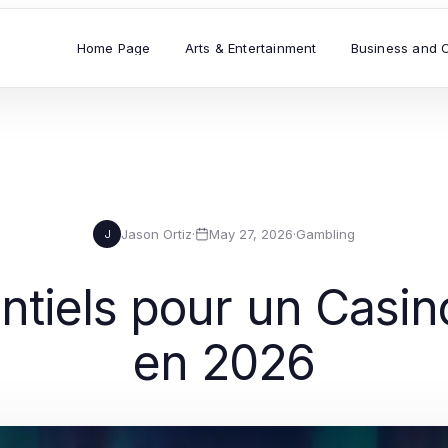
Home Page
Arts & Entertainment
Business and 
Jason Ortiz
·
May 27, 2026
·
Gambling
J
ntiels pour un Casin
en 2026