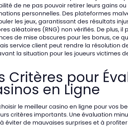
ilité de ne pas pouvoir retirer leurs gains ou 
mations personnelles. Des plateformes malv
uler les jeux, garantissant des résultats in
es aléatoires (RNG) non vérifiés. De plus, il 
nces de mise obscures pour les bonus, ce qui 
is service client peut rendre la résolution
vant la situation pour les joueurs victimes de
s Critères pour Éval
sinos en Ligne
hoisir le meilleur casino en ligne pour vos be
eurs critères importants. Une évaluation min
 à éviter de mauvaises surprises et à profit