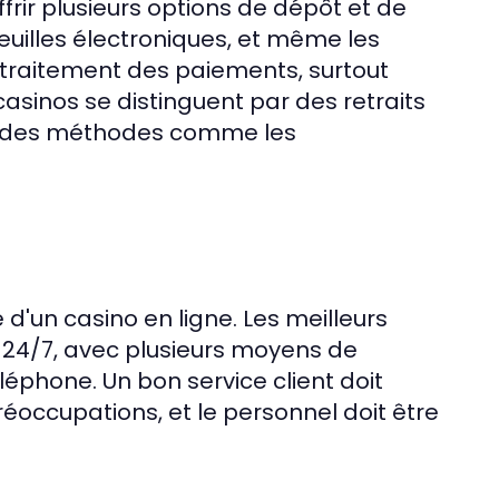
ffrir plusieurs options de dépôt et de
feuilles électroniques, et même les
 traitement des paiements, surtout
casinos se distinguent par des retraits
ec des méthodes comme les
té d'un casino en ligne. Les meilleurs
e 24/7, avec plusieurs moyens de
téléphone. Un bon service client doit
éoccupations, et le personnel doit être