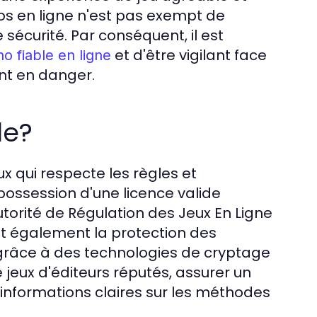
s en ligne n'est pas exempt de
 sécurité. Par conséquent, il est
et d'être vigilant face
no fiable en ligne
nt en danger.
le?
ux qui respecte les règles et
possession d'une licence valide
torité de Régulation des Jeux En Ligne
nt également la protection des
 grâce à des technologies de cryptage
 jeux d'éditeurs réputés, assurer un
es informations claires sur les méthodes