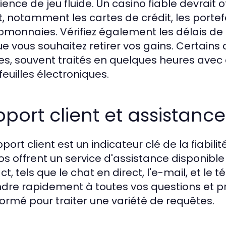
ience de jeu fluide. Un casino fiable devrait o
it, notamment les cartes de crédit, les porte
omonnaies. Vérifiez également les délais de
ue vous souhaitez retirer vos gains. Certains 
es, souvent traités en quelques heures av
feuilles électroniques.
port client et assistance
port client est un indicateur clé de la fiabili
os offrent un service d'assistance disponibl
t, tels que le chat en direct, l'e-mail, et le 
dre rapidement à toutes vos questions et pr
formé pour traiter une variété de requêtes.