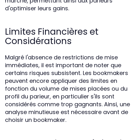
marché, permettant ainsi aux parieurs
d'optimiser leurs gains.
Limites Financières et
Considérations
Malgré l'absence de restrictions de mise
immédiates, il est important de noter que
certains risques subsistent. Les bookmakers
peuvent encore appliquer des limites en
fonction du volume de mises placées ou du
profil du parieur, en particulier s'ils sont
considérés comme trop gagnants. Ainsi, une
analyse minutieuse est nécessaire avant de
choisir un bookmaker.