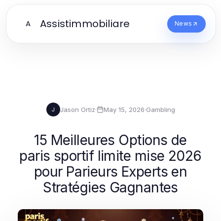
Assistimmobiliare
A
News
Jason Ortiz
·
May 15, 2026
·
Gambling
J
15 Meilleures Options de
paris sportif limite mise 2026
pour Parieurs Experts en
Stratégies Gagnantes