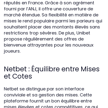
réputés en France. Grâce à son agrément
fourni par l’ANJ, il offre une couverture de
marché étendue. Sa flexibilité en matière de
mises le rend populaire parmi les parieurs qui
souhaitent placer des montants élevés sans
restrictions trop sévères. De plus, Unibet
propose régulièrement des offres de
bienvenue attrayantes pour les nouveaux
joueurs.
Netbet : Équilibre entre Mises
et Cotes
Netbet se distingue par son interface
conviviale et sa gestion des mises. Cette
plateforme fournit un bon équilibre entre
mises élevées et cotes compétitives, ce qui