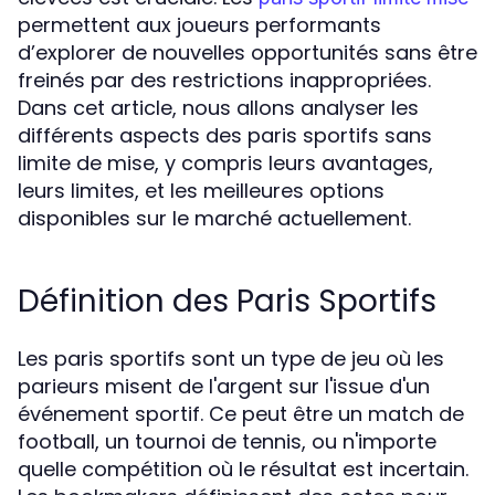
permettent aux joueurs performants
d’explorer de nouvelles opportunités sans être
freinés par des restrictions inappropriées.
Dans cet article, nous allons analyser les
différents aspects des paris sportifs sans
limite de mise, y compris leurs avantages,
leurs limites, et les meilleures options
disponibles sur le marché actuellement.
Définition des Paris Sportifs
Les paris sportifs sont un type de jeu où les
parieurs misent de l'argent sur l'issue d'un
événement sportif. Ce peut être un match de
football, un tournoi de tennis, ou n'importe
quelle compétition où le résultat est incertain.