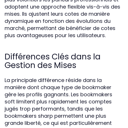
adoptent une approche flexible vis-à-vis des
mises. Ils ajustent leurs cotes de manière
dynamique en fonction des évolutions du
marché, permettant de bénéficier de cotes
plus avantageuses pour les utilisateurs.
Différences Clés dans la
Gestion des Mises
La principale différence réside dans la
manière dont chaque type de bookmaker
gère les profils gagnants. Les bookmakers
soft limitent plus rapidement les comptes
jugés trop performants, tandis que les
bookmakers sharp permettent une plus
grande liberté, ce qui est particulièrement